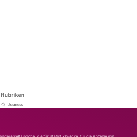
Rubriken
Business
Leben
Menschen
dererseits solche, die für Statistikzwecke, für die Anzeige von