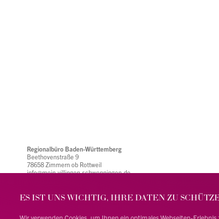
Regionalbüro Baden-Württemberg
Beethovenstraße 9
78658 Zimmern ob Rottweil
info@mein-villingen-schwenningen.de
(0741) 26 95 22 26
ES IST UNS WICHTIG, IHRE DATEN ZU SCHÜTZ
facebook
Wir verwenden Cookies, um Ihnen ein optimales Webseiten-Erlebnis zu 