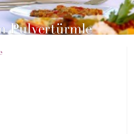
m Pulvertürmle
e