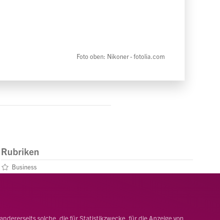
Foto oben: Nikoner - fotolia.com
Rubriken
Business
Leben
Menschen
dererseits solche, die für Statistikzwecke, für die Anzeige von