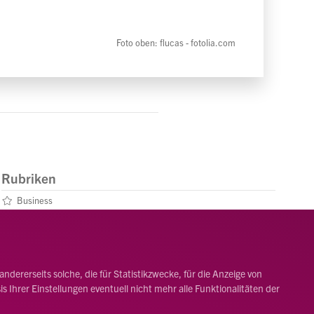
Foto oben: flucas - fotolia.com
Rubriken
Business
Leben
Menschen
dererseits solche, die für Statistikzwecke, für die Anzeige von
 Ihrer Einstellungen eventuell nicht mehr alle Funktionalitäten der