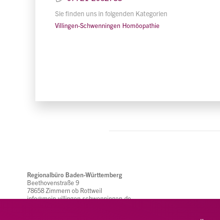
Sie finden uns in folgenden Kategorien
Villingen-Schwenningen
Homöopathie
Regionalbüro Baden-Württemberg
Beethovenstraße 9
78658 Zimmern ob Rottweil
info@mein-villingen-schwenningen.de
(0741) 26 95 22 26