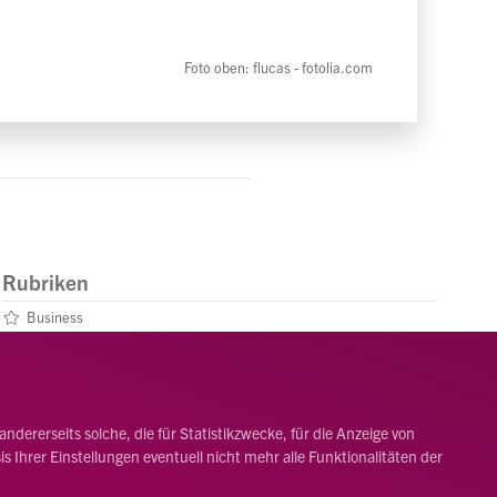
Foto oben: flucas - fotolia.com
Rubriken
Business
Leben
Menschen
dererseits solche, die für Statistikzwecke, für die Anzeige von
 Ihrer Einstellungen eventuell nicht mehr alle Funktionalitäten der